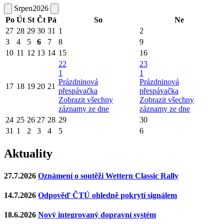
Srpen
2026
Po
Út
St
Čt
Pá
So
Ne
27
28
29
30
31
1
2
3
4
5
6
7
8
9
10
11
12
13
14
15
16
22
23
1
1
Prázdninová
Prázdninová
17
18
19
20
21
přespávačka
přespávačka
Zobrazit všechny
Zobrazit všechny
záznamy ze dne
záznamy ze dne
24
25
26
27
28
29
30
31
1
2
3
4
5
6
Aktuality
27.7.2026
Oznámení o soutěži Wettern Classic Rally
14.7.2026
Odpověď ČTÚ ohledně pokrytí signálem
18.6.2026
Nový integrovaný dopravní systém