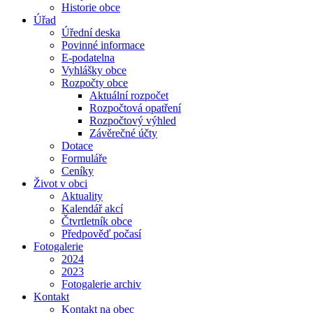
Historie obce
Úřad
Úřední deska
Povinné informace
E-podatelna
Vyhlášky obce
Rozpočty obce
Aktuální rozpočet
Rozpočtová opatření
Rozpočtový výhled
Závěrečné účty
Dotace
Formuláře
Ceníky
Život v obci
Aktuality
Kalendář akcí
Čtvrtletník obce
Předpověď počasí
Fotogalerie
2024
2023
Fotogalerie archiv
Kontakt
Kontakt na obec