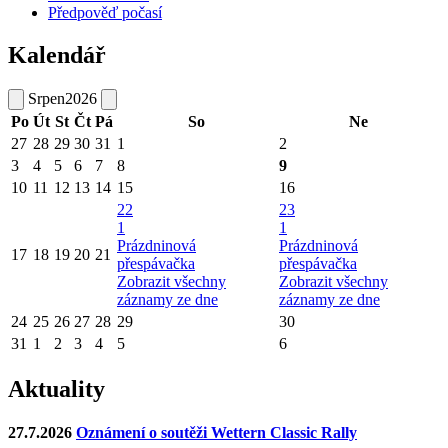
Předpověď počasí
Kalendář
Srpen
2026
Po
Út
St
Čt
Pá
So
Ne
27
28
29
30
31
1
2
3
4
5
6
7
8
9
10
11
12
13
14
15
16
22
23
1
1
Prázdninová
Prázdninová
17
18
19
20
21
přespávačka
přespávačka
Zobrazit všechny
Zobrazit všechny
záznamy ze dne
záznamy ze dne
24
25
26
27
28
29
30
31
1
2
3
4
5
6
Aktuality
27.7.2026
Oznámení o soutěži Wettern Classic Rally