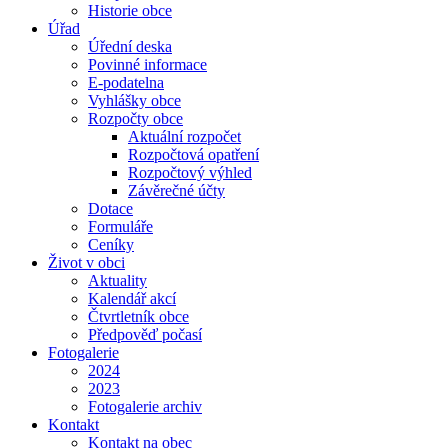
Historie obce
Úřad
Úřední deska
Povinné informace
E-podatelna
Vyhlášky obce
Rozpočty obce
Aktuální rozpočet
Rozpočtová opatření
Rozpočtový výhled
Závěrečné účty
Dotace
Formuláře
Ceníky
Život v obci
Aktuality
Kalendář akcí
Čtvrtletník obce
Předpověď počasí
Fotogalerie
2024
2023
Fotogalerie archiv
Kontakt
Kontakt na obec