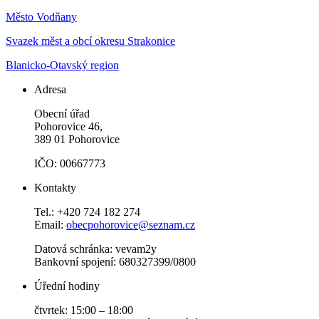
Město Vodňany
Svazek měst a obcí okresu Strakonice
Blanicko-Otavský region
Adresa
Obecní úřad
Pohorovice 46,
389 01 Pohorovice
IČO: 00667773
Kontakty
Tel.: +420 724 182 274
Email:
obecpohorovice@seznam.cz
Datová schránka: vevam2y
Bankovní spojení: 680327399/0800
Úřední hodiny
čtvrtek: 15:00 – 18:00