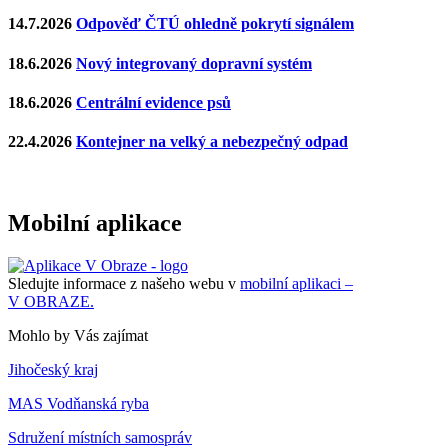
14.7.2026
Odpověď ČTÚ ohledně pokrytí signálem
18.6.2026
Nový integrovaný dopravní systém
18.6.2026
Centrální evidence psů
22.4.2026
Kontejner na velký a nebezpečný odpad
Mobilní aplikace
Sledujte informace z našeho webu v
mobilní aplikaci –
V OBRAZE.
Mohlo by Vás zajímat
Jihočeský kraj
MAS Vodňanská ryba
Sdružení místních samospráv