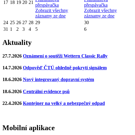
17
18
19
20
21
přespávačka
přespávačka
Zobrazit všechny
Zobrazit všechny
záznamy ze dne
záznamy ze dne
24
25
26
27
28
29
30
31
1
2
3
4
5
6
Aktuality
27.7.2026
Oznámení o soutěži Wettern Classic Rally
14.7.2026
Odpověď ČTÚ ohledně pokrytí signálem
18.6.2026
Nový integrovaný dopravní systém
18.6.2026
Centrální evidence psů
22.4.2026
Kontejner na velký a nebezpečný odpad
Mobilní aplikace