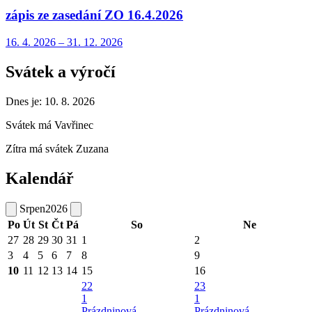
zápis ze zasedání ZO 16.4.2026
16. 4.
2026
–
31. 12.
2026
Svátek a výročí
Dnes je:
10. 8. 2026
Svátek má
Vavřinec
Zítra má svátek
Zuzana
Kalendář
Srpen
2026
Po
Út
St
Čt
Pá
So
Ne
27
28
29
30
31
1
2
3
4
5
6
7
8
9
10
11
12
13
14
15
16
22
23
1
1
Prázdninová
Prázdninová