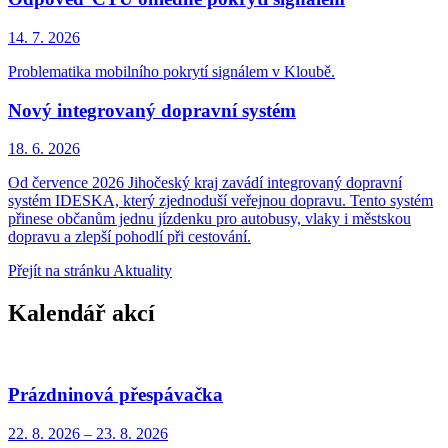
14. 7.
2026
Problematika mobilního pokrytí signálem v Kloubě.
Nový integrovaný dopravní systém
18. 6.
2026
Od července 2026 Jihočeský kraj zavádí integrovaný dopravní
systém IDESKA, který zjednoduší veřejnou dopravu. Tento systém
přinese občanům jednu jízdenku pro autobusy, vlaky i městskou
dopravu a zlepší pohodlí při cestování.
Přejít na stránku Aktuality
Kalendář akcí
Prázdninová přespávačka
22. 8.
2026
–
23. 8.
2026