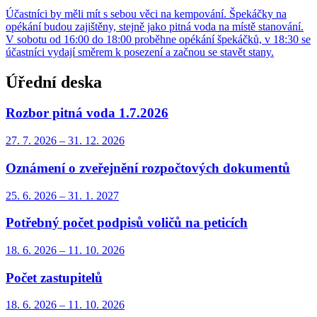
Účastníci by měli mít s sebou věci na kempování. Špekáčky na
opékání budou zajištěny, stejně jako pitná voda na místě stanování.
V sobotu od 16:00 do 18:00 proběhne opékání špekáčků, v 18:30 se
účastníci vydají směrem k posezení a začnou se stavět stany.
Úřední deska
Rozbor pitná voda 1.7.2026
27. 7.
2026
–
31. 12.
2026
Oznámení o zveřejnění rozpočtových dokumentů
25. 6.
2026
–
31. 1.
2027
Potřebný počet podpisů voličů na peticích
18. 6.
2026
–
11. 10.
2026
Počet zastupitelů
18. 6.
2026
–
11. 10.
2026